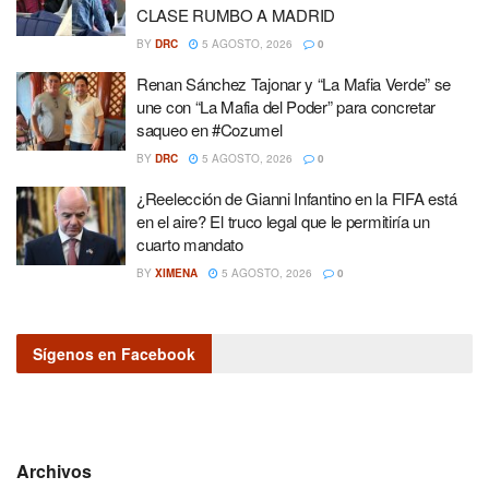
CLASE RUMBO A MADRID
BY
DRC
5 AGOSTO, 2026
0
Renan Sánchez Tajonar y “La Mafia Verde” se
une con “La Mafia del Poder” para concretar
saqueo en #Cozumel
BY
DRC
5 AGOSTO, 2026
0
¿Reelección de Gianni Infantino en la FIFA está
en el aire? El truco legal que le permitiría un
cuarto mandato
BY
XIMENA
5 AGOSTO, 2026
0
Sígenos en Facebook
Archivos