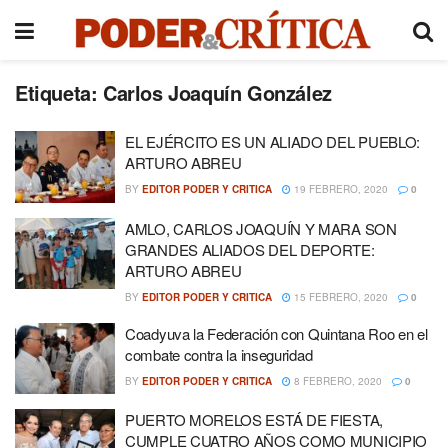
Etiqueta:
Carlos Joaquín González
EL EJÉRCITO ES UN ALIADO DEL PUEBLO:
ARTURO ABREU
BY
EDITOR PODER Y CRITICA
19 FEBRERO, 2020
0
AMLO, CARLOS JOAQUÍN Y MARA SON
GRANDES ALIADOS DEL DEPORTE:
ARTURO ABREU
BY
EDITOR PODER Y CRITICA
15 FEBRERO, 2020
0
Coadyuva la Federación con Quintana Roo en el
combate contra la inseguridad
BY
EDITOR PODER Y CRITICA
8 FEBRERO, 2020
0
PUERTO MORELOS ESTÁ DE FIESTA,
CUMPLE CUATRO AÑOS COMO MUNICIPIO