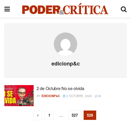
edicionp&c
2 de Octubre No se olvida
BY
EDICIONP&C
2 OCTUBRE, 2020
0
1
…
527
528