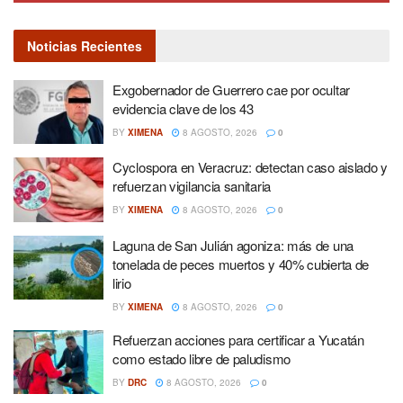
Noticias Recientes
Exgobernador de Guerrero cae por ocultar
evidencia clave de los 43
BY
XIMENA
8 AGOSTO, 2026
0
Cyclospora en Veracruz: detectan caso aislado y
refuerzan vigilancia sanitaria
BY
XIMENA
8 AGOSTO, 2026
0
Laguna de San Julián agoniza: más de una
tonelada de peces muertos y 40% cubierta de
lirio
BY
XIMENA
8 AGOSTO, 2026
0
Refuerzan acciones para certificar a Yucatán
como estado libre de paludismo
BY
DRC
8 AGOSTO, 2026
0